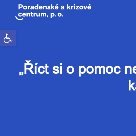
Open toolbar
„Říct si o pomoc n
k