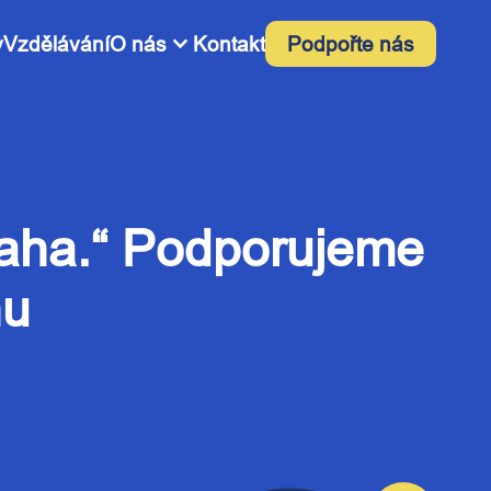
expand_more
y
Vzdělávání
O nás
Kontakt
Podpořte nás
dvaha.“ Podporujeme
hu