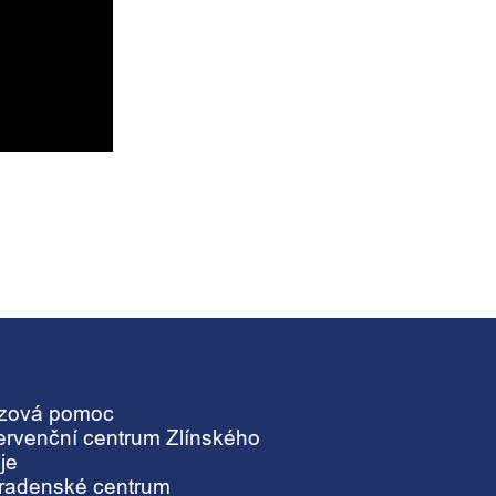
izová pomoc
tervenční centrum Zlínského
je
radenské centrum