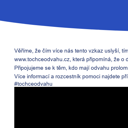
Věříme, že čím více nás tento vzkaz uslyší, t
www.tochceodvahu.cz
, která připomíná, že o 
Připojujeme se k těm, kdo mají odvahu prolomit 
Více informací a rozcestník pomoci najdete p
#tochceodvahu