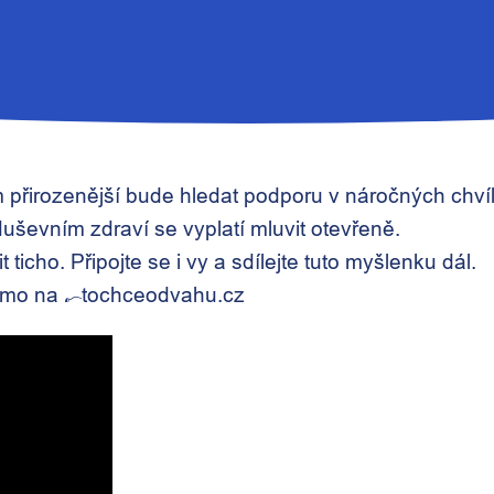
ím přirozenější bude hledat podporu v náročných chv
duševním zdraví se vyplatí mluvit otevřeně.
ticho. Připojte se i vy a sdílejte tuto myšlenku dál.
římo na
tochceodvahu.cz