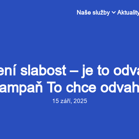
expand_more
Naše služby
Aktualit
ení slabost – je to o
ampaň To chce odva
15 září, 2025